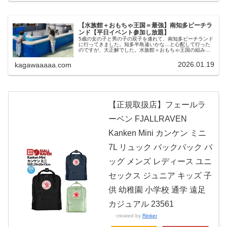
【水族館＋おもちゃ王国＝最強】南知多ビーチラ
ンド【平日イベント参加し放題】
5歳の女の子と男の子の双子を連れて、南知多ビーチランド
に行ってきました。知多半島遠いかな…と心配して行った
のですが、大正解でした。水族館＋おもちゃ王国の組み合
わせは唯一無二です。未就学児連れなら平日最強、土日で
も十分楽しめる施設だと思います。
2026.01.19
kagawaaaaa.com
【正規取扱店】フェールラ
ーベン FJALLRAVEN
Kanken Mini カンケン ミニ
7L リュック バックパック バ
ッグ メンズ レディース ユニ
セックス ジュニア キッズ 子
供 幼稚園 小学校 通学 遠足
カジュアル 23561
created by
Rinker