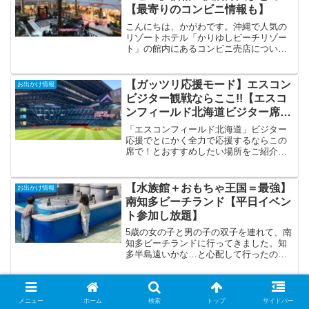
【最寄りのコンビニ情報も】
こんにちは、かがわです。沖縄で人気の
リゾートホテル「かりゆしビーチリゾー
ト」の館内にあるコンビニ売店について
2023年5月時点での情報をお知らせしま
す。⇩かりゆしビーチリゾートについては
こちらの記事にもまとめています⇩⇩こど
【ガッツリ応援モード】エスコン
お出かけ情報
もと行くなら！各...
ビジター観戦ならここ!!【エスコ
ンフィールド北海道ビジター席現
地画像付き解説】
「エスコンフィールド北海道」ビジター
応援でとにかく全力で応援するならこの
席で！とおすすめしたい場所をご紹介い
たします。エスコンフィールドのビジタ
ー応援団の場所は、332Aブロックの後方
部とその周辺になります。
【水族館＋おもちゃ王国＝最強】
お出かけ情報
南知多ビーチランド【平日イベン
ト参加し放題】
5歳の女の子と男の子の双子を連れて、南
知多ビーチランドに行ってきました。知
多半島遠いかな…と心配して行ったので
すが、大正解でした。水族館＋おもちゃ
王国の組み合わせは唯一無二です。未就
学児連れなら平日最強、土日でも十分楽
【美ら海水族館】カフェ「オーシ
お出かけ情報
しめる施設だと思います。
メニュー
ホーム
検索
トップ
サイドバー
ャンブルー」で泳ぐ魚たちを眺め