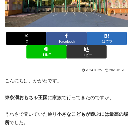
X
Facebook
はてブ
LINE
コピー
2024.09.25
2026.01.26
こんにちは、かがわです。
東条湖おもちゃ王国
に家族で行ってきたのですが、
うわさで聞いていた通り
小さなこどもが遊ぶには最高の場
所
でした。