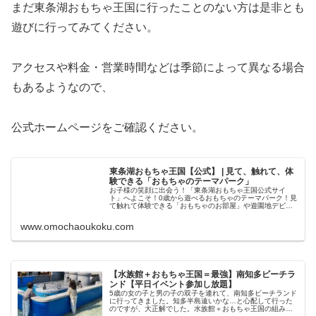
まだ東条湖おもちゃ王国に行ったことのない方は是非とも
遊びに行ってみてください。
アクセスや料金・営業時間などは季節によって異なる場合
もあるようなので、
公式ホームページをご確認ください。
東条湖おもちゃ王国【公式】 | 見て、触れて、体
験できる「おもちゃのテーマパーク」
お子様の笑顔に出会う！「東条湖おもちゃ王国公式サイ
ト」へよこそ！0歳から遊べるおもちゃのテーマパーク！見
て触れて体験できる「おもちゃのお部屋」や遊園地デビュ
ーもおまかせの「アトラクション」に、夏は人気の大レジ
ャープールもオープン！
www.omochaoukoku.com
【水族館＋おもちゃ王国＝最強】南知多ビーチラ
ンド【平日イベント参加し放題】
5歳の女の子と男の子の双子を連れて、南知多ビーチランド
に行ってきました。知多半島遠いかな…と心配して行った
のですが、大正解でした。水族館＋おもちゃ王国の組み合