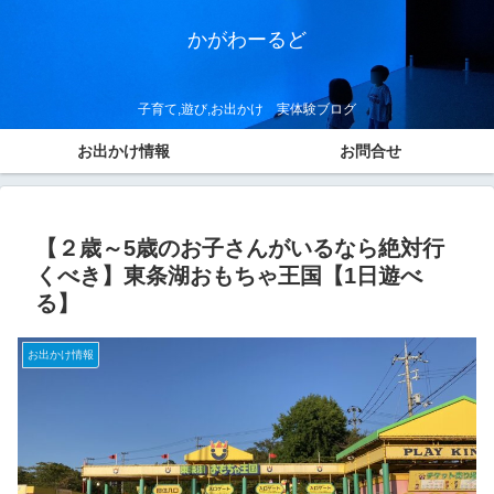
かがわーるど
子育て,遊び,お出かけ 実体験ブログ
お出かけ情報
お問合せ
【２歳～5歳のお子さんがいるなら絶対行
くべき】東条湖おもちゃ王国【1日遊べ
る】
お出かけ情報