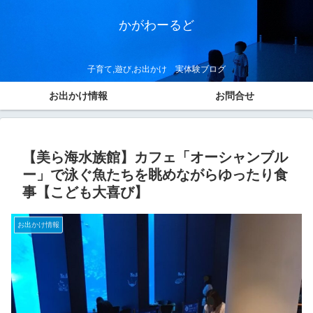
かがわーるど
子育て,遊び,お出かけ 実体験ブログ
お出かけ情報
お問合せ
【美ら海水族館】カフェ「オーシャンブル
ー」で泳ぐ魚たちを眺めながらゆったり食
事【こども大喜び】
お出かけ情報