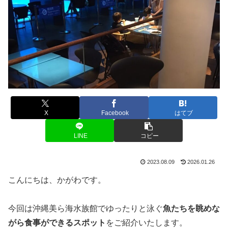
X
Facebook
はてブ
LINE
コピー
2023.08.09
2026.01.26
こんにちは、かがわです。
今回は沖縄美ら海水族館でゆったりと泳ぐ
魚たちを眺めな
がら食事ができるスポット
をご紹介いたします。