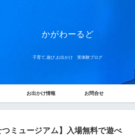
かがわーるど
子育て,遊び,お出かけ 実体験ブログ
お出かけ情報
お問合せ
せつミュージアム】入場無料で遊べ