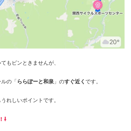
いてもピンときませんが、
ールの「
ららぽーと和泉
」の
すぐ近く
です。
もうれしいポイントです。
！⇩