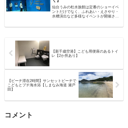
く】
仙台うみの杜水族館は定番のショーイベ
ントだけでなく、ふれあい・えさやり・
水槽演出など多様なイベントが開催され
ている水族館です。比較的新しい水族館
で各施設面や通路の広さなど小さなこど
も連れで訪れても安心な環境が整ってい
たように思います。
【新千歳空港】こども用便座のあるトイ
レ【2か所あり】
【ビーチ滞在2時間】サンセットビーチで
こどもとプチ海水浴【しまなみ海道 瀬戸
田】
コメント