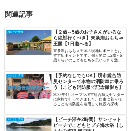
関連記事
【２歳～5歳のお子さんがいるな
お出かけ情報
ら絶対行くべき】東条湖おもちゃ
王国【1日遊べる】
東条湖おもちゃ王国の現地レポートとお
すすめポイントです。個人的には2歳～5
歳くらいのこどもたちを思いっきり遊ば
せながら親ものんびりできる施設はなか
なか無いので、本格的な遊園地はまだ早
いかなという年齢のお子さんがいるご家
【予約なしでもOK】堺市総合防
お出かけ情報
族のお出かけ先としては最高のポテンシ
災センターで本物の消防車に乗ろ
ャルを持っている施設だと思います。
う【こども消防服で記念撮影も】
2022年4月オープン堺市総合防災センター
に家族で行ってきました。自由に着られ
るこども消防服を着用して施設内探検・
写真撮影、防災体験コース参加などがす
べて無料。本物の消防車や救急車に乗っ
て遊ぶこともできて、大満足の施設でし
【ビーチ滞在2時間】サンセット
お出かけ情報
た。
ビーチでこどもとプチ海水浴【し