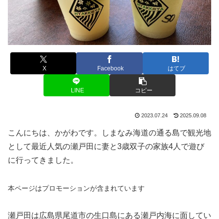
X
Facebook
はてブ
LINE
コピー
2023.07.24
2025.09.08
こんにちは、かがわです。しまなみ海道の通る島で観光地
として最近人気の瀬戸田に妻と3歳双子の家族4人で遊び
に行ってきました。
本ページはプロモーションが含まれています
瀬戸田は広島県尾道市の生口島にある瀬戸内海に面してい