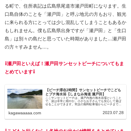
る町で、住所表記は広島県尾道市瀬戸田町になります。生
口島自体のことを「瀬戸田」と呼ぶ地元の方もおり、観光
に来られる方にとっては少し混乱してしまうこともあるか
もしれません。僕も広島県出身ですが「瀬戸田」と「生口
島」は別々の島だと思っていた時期がありました…瀬戸田
の方々すみません…。
⇩瀬戸田といえば！瀬戸田サンセットビーチについてもま
とめています⇩
【ビーチ滞在2時間】サンセットビーチでこども
とプチ海水浴【しまなみ海道 瀬戸田】
ここサンセットビーチは、瀬戸内海の海水浴場ということ
で、波は非常に穏やか。小さなお子さんでも安心して遊ば
せることができます。常設の無料駐車場からビーチまでが
すぐ近くなので片付ける際にも快適です。無料の足洗い場
など各施設も充実
2023.07.28
kagawaaaaa.com