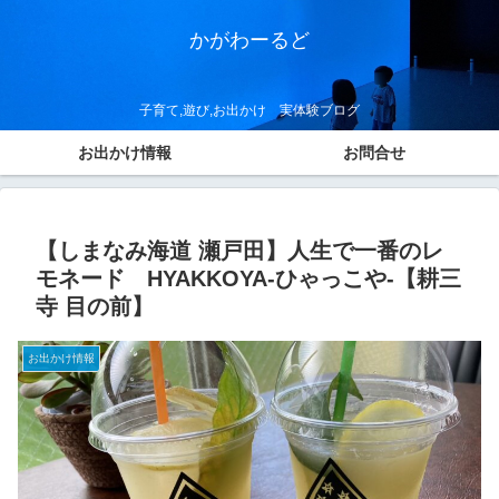
かがわーるど
子育て,遊び,お出かけ 実体験ブログ
お出かけ情報
お問合せ
【しまなみ海道 瀬戸田】人生で一番のレ
モネード HYAKKOYA‐ひゃっこや‐【耕三
寺 目の前】
お出かけ情報