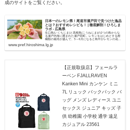
成のサイトをご覧ください。
日本一のレモン県！尾道市瀬戸田で見つけた逸品
とは？おすすめレシピも！ | 徹底解剖！ひろしま
ラボ - 広島県
生口島(いくちじま)と高根島(こうねじま)の2つの島からな
る瀬戸内海に囲まれた瀬戸田町。レモンをはじめとする柑
橘類の栽培が盛んで、5～6月になると島中がレモンの花の
爽やかでほのかに甘い香りに包まれます。日本一のレモン
www.pref.hiroshima.lg.jp
県尾道市瀬戸田で見つけた...
【正規取扱店】フェールラ
ーベン FJALLRAVEN
Kanken Mini カンケン ミニ
7L リュック バックパック バ
ッグ メンズ レディース ユニ
セックス ジュニア キッズ 子
供 幼稚園 小学校 通学 遠足
カジュアル 23561