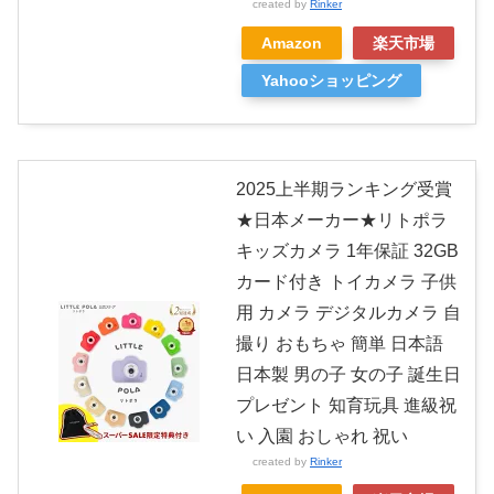
created by
Rinker
Amazon
楽天市場
Yahooショッピング
2025上半期ランキング受賞
★日本メーカー★リトポラ
キッズカメラ 1年保証 32GB
カード付き トイカメラ 子供
用 カメラ デジタルカメラ 自
撮り おもちゃ 簡単 日本語
日本製 男の子 女の子 誕生日
プレゼント 知育玩具 進級祝
い 入園 おしゃれ 祝い
created by
Rinker