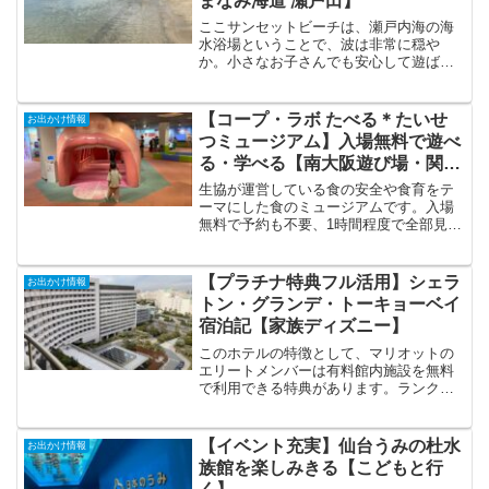
まなみ海道 瀬戸田】
ここサンセットビーチは、瀬戸内海の海
水浴場ということで、波は非常に穏や
か。小さなお子さんでも安心して遊ばせ
ることができます。常設の無料駐車場か
らビーチまでがすぐ近くなので片付ける
際にも快適です。無料の足洗い場など各
【コープ・ラボ たべる＊たいせ
お出かけ情報
施設も充実
つミュージアム】入場無料で遊べ
る・学べる【南大阪遊び場・関西
サイクルスポーツセンターからク
生協が運営している食の安全や食育をテ
ルマで20分】
ーマにした食のミュージアムです。入場
無料で予約も不要、1時間程度で全部見て
回ることができます。南大阪周辺にお出
かけの際は気軽に立ち寄って楽しめる施
設です。
【プラチナ特典フル活用】シェラ
お出かけ情報
トン・グランデ・トーキョーベイ
宿泊記【家族ディズニー】
このホテルの特徴として、マリオットの
エリートメンバーは有料館内施設を無料
で利用できる特典があります。ランク別
に選べる特典の数が異なります。
【イベント充実】仙台うみの杜水
お出かけ情報
族館を楽しみきる【こどもと行